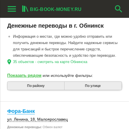
menu
search
BIG-BOOK-MONEY.RU
Денежные переводы в г. Обнинск
Информация о местах, где можно удобно отправить или
получить денежные переводы. Найдите надежные сервисы
для трансакций и быстрое перечисление средств,
обеспечивающие безопасность и удобство при переводах.
location_on
35 объектов - смотреть на карте Обнинска
Показать рядом
или используйте фильтры:
По району
По улице
Фора-Банк
ул. Ленина, 18
,
Малоярославец
Денежные переводы:
Обмен валют